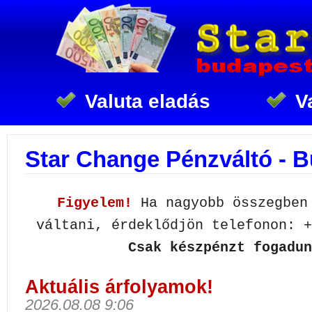
Valuta eladás
V
Star Change Pénzváltó - 
Figyelem!
Ha nagyobb összegben
váltani, érdeklődjön telefonon: +
Csak készpénzt fogadun
Aktuális árfolyamok!
2026.08.08 9:06