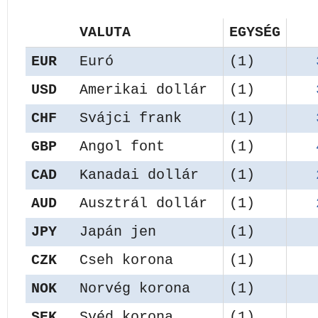
VALUTA
EGYSÉG
EUR
Euró
(1)
USD
Amerikai dollár
(1)
CHF
Svájci frank
(1)
GBP
Angol font
(1)
CAD
Kanadai dollár
(1)
AUD
Ausztrál dollár
(1)
JPY
Japán jen
(1)
CZK
Cseh korona
(1)
NOK
Norvég korona
(1)
SEK
Svéd korona
(1)